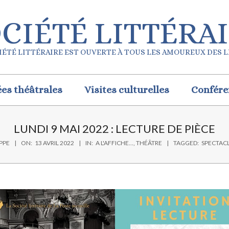
CIÉTÉ LITTÉRA
IÉTÉ LITTÉRAIRE EST OUVERTE À TOUS LES AMOUREUX DES 
ées théâtrales
Visites culturelles
Confére
LUNDI 9 MAI 2022 : LECTURE DE PIÈCE
IPPE
ON:
13 AVRIL 2022
IN:
A L'AFFICHE...
,
THÉÂTRE
TAGGED:
SPECTAC