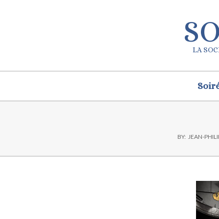
Skip
to
SO
content
LA SOC
Secondary
Soir
Navigation
Menu
BY:
JEAN-PHIL