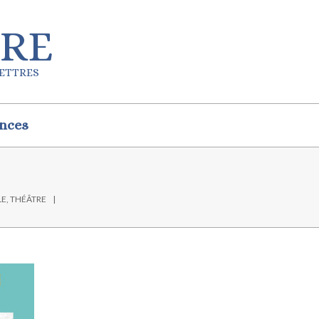
IRE
LETTRES
nces
LE
,
THÉÂTRE