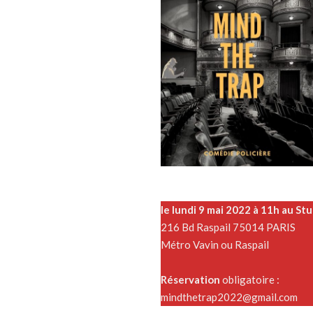
le lundi 9 mai 2022 à 11h au Stu
216 Bd Raspail 75014 PARIS
Métro Vavin ou Raspail
Réservation
obligatoire :
mindthetrap2022@gmail.com