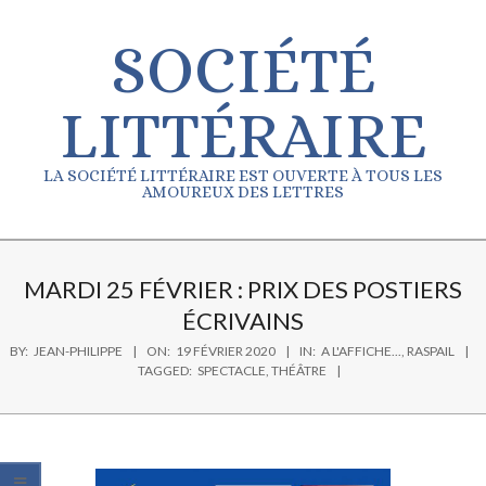
Skip
to
SOCIÉTÉ
content
LITTÉRAIRE
LA SOCIÉTÉ LITTÉRAIRE EST OUVERTE À TOUS LES
AMOUREUX DES LETTRES
Secondary
Navigation
MARDI 25 FÉVRIER : PRIX DES POSTIERS
Menu
ÉCRIVAINS
BY:
JEAN-PHILIPPE
ON:
19 FÉVRIER 2020
IN:
A L'AFFICHE...
,
RASPAIL
TAGGED:
SPECTACLE
,
THÉÂTRE